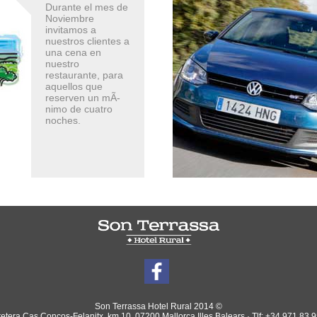
Durante el mes de
Noviembre
invitamos a
nuestros clientes a
una cena en
nuestro
restaurante, para
aquellos que
reserven un mÃ­
nimo de cuatro
noches.
Son Terrassa Hotel Rural 2014 ©
etera Cas Concos-Felanitx, km 10, 07200 Mallorca Illes Balears · Tlf: +34 971 83 