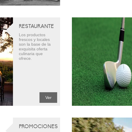
RESTAURANTE
Los productos
frescos y locales
son la base de la
exquisita oferta
culinaria que
ofrece.
Ver
PROMOCIONES